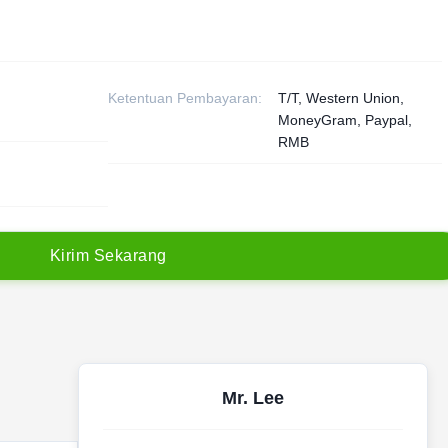
Ketentuan Pembayaran:
T/T, Western Union,
MoneyGram, Paypal,
RMB
K
i
r
i
m
S
e
k
a
r
a
n
g
Mr. Lee