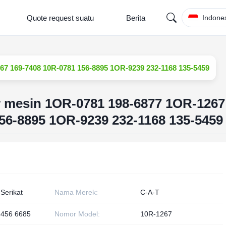
Quote request suatu
Berita
Indone
67 169-7408 10R-0781 156-8895 1OR-9239 232-1168 135-5459
r mesin 1OR-0781 198-6877 1OR-1267
56-8895 1OR-9239 232-1168 135-5459
Serikat
Nama Merek:
C-A-T
3456 6685
Nomor Model:
10R-1267