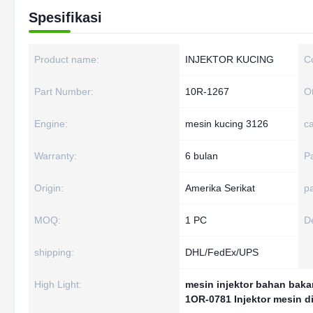
Spesifikasi
Product name:
INJEKTOR KUCING
C
Part Number:
10R-1267
O
Engine:
mesin kucing 3126
ca
Warranty:
6 bulan
P
Origin:
Amerika Serikat
p
MOQ:
1 PC
De
shipping:
DHL/FedEx/UPS
High Light:
mesin injektor bahan baka
1OR-0781 Injektor mesin d