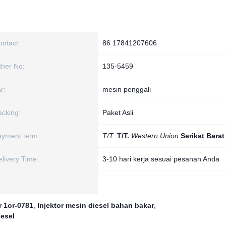
ontact:
86 17841207606
ther No:
135-5459
r:
mesin penggali
acking:
Paket Asli
ayment term:
T/T.
T/T.
Western Union
Serikat Barat
livery Time:
3-10 hari kerja sesuai pesanan Anda
r 1or-0781
,
Injektor mesin diesel bahan bakar
,
iesel