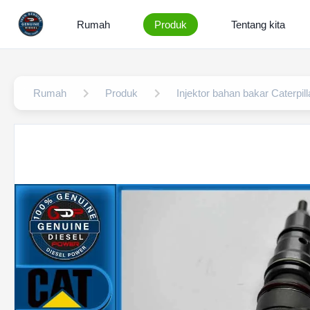
Rumah
Produk
Tentang kita
Rumah
Produk
Injektor bahan bakar Caterpill