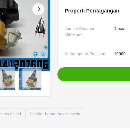
Properti Perdagangan
Jumlah Pesanan
1 pcs
Minimum:
Kemampuan Pasokan:
10000
mesin diesel
Injektor bahan bakar mesin