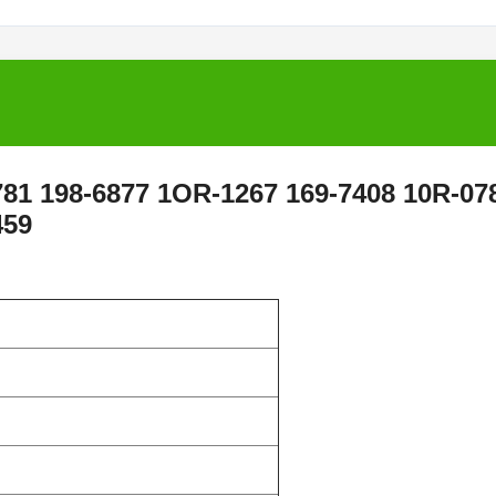
781 198-6877 1OR-1267 169-7408 10R-07
459