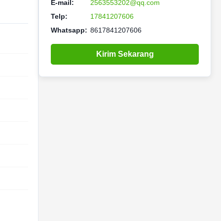
E-mail:
2563553202@qq.com
Telp:
17841207606
Whatsapp:
8617841207606
Kirim Sekarang