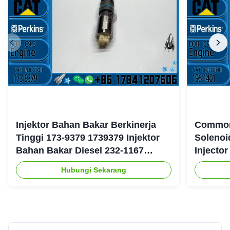
Injektor Bahan Bakar Berkinerja
Common 
Tinggi 173-9379 1739379 Injektor
Solenoi
Bahan Bakar Diesel 232-1167
Injecto
2321167 untuk Mesin Caterpillar
177-475
Hubungi Sekarang
3126