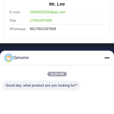
Mr. Lee
E-mail:
2563553202@qq.com
Telp:
17841207606
Whatsapp:
8617841207606
Tautan Cepat
Genuine
Rumah
Produk
11:26 AM
Tentang Kita
Wisata Pabrik
Good day, what product are you looking for?
Kontrol Kualitas
Hubungi Kami
Quote Request Suatu
Berita