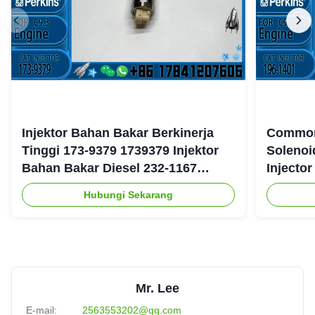
Injektor Bahan Bakar Berkinerja
Common 
Tinggi 173-9379 1739379 Injektor
Solenoi
Bahan Bakar Diesel 232-1167
Injecto
2321167 untuk Mesin Caterpillar
177-475
Hubungi Sekarang
3126
Mr. Lee
E-mail:
2563553202@qq.com