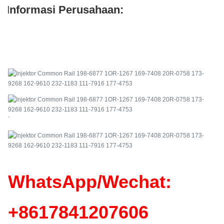
Informasi Perusahaan:
`
WhatsApp/Wechat:
+86
17841207606