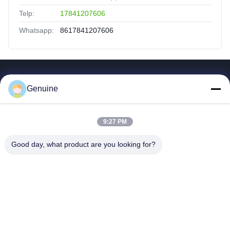
Telp:
17841207606
Whatsapp:
8617841207606
Tautan Cepat
Genuine
Rumah
Produk
9:27 PM
Tentang Kita
Wisata Pabrik
Good day, what product are you looking for?
Kontrol Kualitas
Hubungi Kami
Quote Request Suatu
Berita
Semua Kasus
Hong Kong Genuine Diesel Power Company