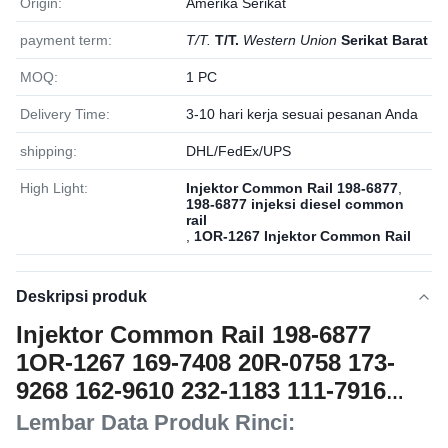
Origin:
Amerika Serikat
payment term:
T/T.
T/T.
Western Union
Serikat Barat
MOQ:
1 PC
Delivery Time:
3-10 hari kerja sesuai pesanan Anda
shipping:
DHL/FedEx/UPS
High Light:
Injektor Common Rail 198-6877
,
198-6877 injeksi diesel common
rail
,
1OR-1267 Injektor Common Rail
Deskripsi produk
Injektor Common Rail 198-6877
1OR-1267 169-7408 20R-0758 173-
9268 162-9610 232-1183 111-7916
177-4753
Lembar Data Produk Rinci: