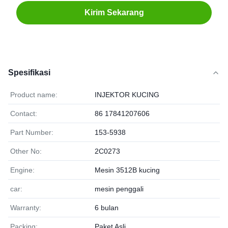
Kirim Sekarang
Spesifikasi
Product name:
INJEKTOR KUCING
Contact:
86 17841207606
Part Number:
153-5938
Other No:
2C0273
Engine:
Mesin 3512B kucing
car:
mesin penggali
Warranty:
6 bulan
Packing:
Paket Asli