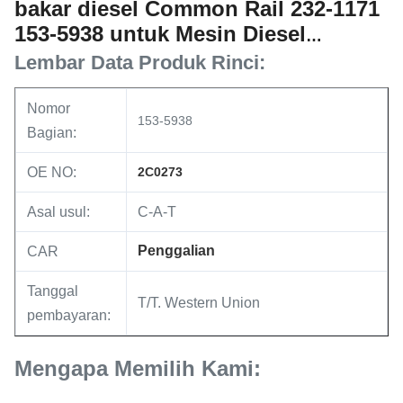
bakar diesel Common Rail 232-1171
153-5938 untuk Mesin Diesel
Caterpillar 3126B 2321171 1535938
Lembar Data Produk Rinci:
Nomor
153-5938
Bagian:
OE NO:
2C0273
Asal usul:
C-A-T
Penggalian
CAR
Tanggal
T/T. Western Union
pembayaran:
Mengapa Memilih Kami: