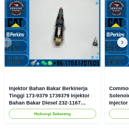
Injektor Bahan Bakar Berkinerja
Common 
Tinggi 173-9379 1739379 Injektor
Solenoi
Bahan Bakar Diesel 232-1167
Injecto
2321167 untuk Mesin Caterpillar
177-475
Hubungi Sekarang
3126