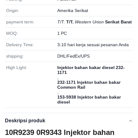
Origin:
Amerika Serikat
payment term:
T/T.
T/T.
Western Union
Serikat Barat
MOQ:
1 PC
Delivery Time:
3-10 hari kerja sesuai pesanan Anda
shipping:
DHL/FedEx/UPS
High Light:
Injektor bahan bakar diesel 232-
1171
,
232-1171 Injektor bahan bakar
Common Rail
,
153-5938 Injektor bahan bakar
diesel
Deskripsi produk
10R9239 0R9343 Injektor bahan