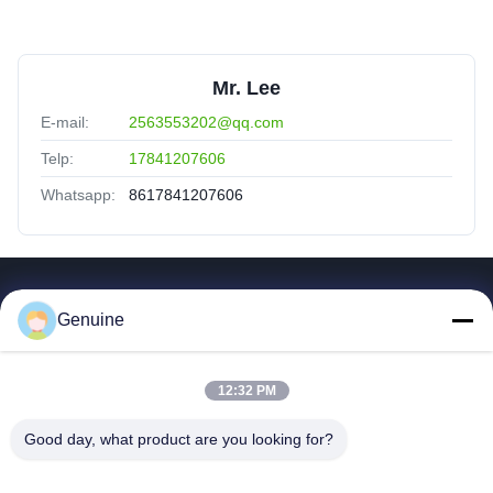
Mr. Lee
E-mail:
2563553202@qq.com
Telp:
17841207606
Whatsapp:
8617841207606
Tautan Cepat
Genuine
Rumah
Produk
12:32 PM
Tentang Kita
Wisata Pabrik
Good day, what product are you looking for?
Kontrol Kualitas
Hubungi Kami